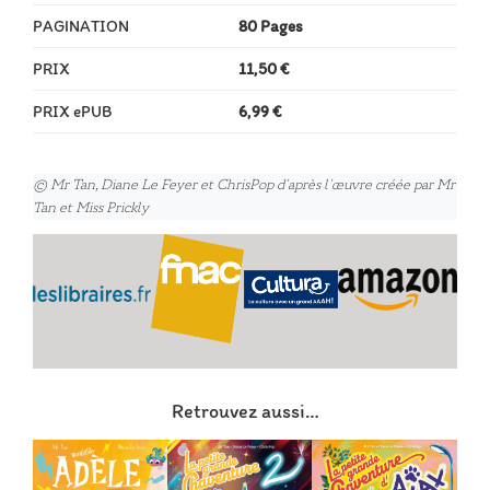
PAGINATION
80 Pages
PRIX
11,50 €
PRIX ePUB
6,99 €
© Mr Tan, Diane Le Feyer et ChrisPop d’après l’œuvre créée par Mr
Tan et Miss Prickly
Retrouvez aussi…