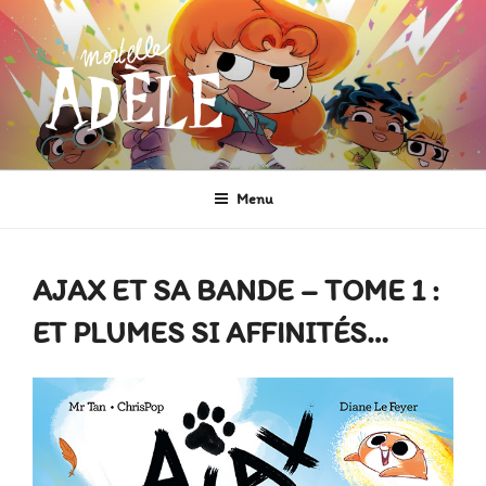
Aller
au
contenu
principal
MORTELLE ADÈLE
Héroïne de Bande dessinée
Menu
AJAX ET SA BANDE – TOME 1 :
ET PLUMES SI AFFINITÉS…