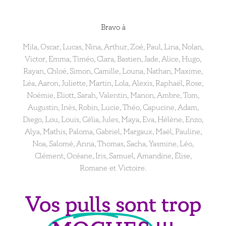
Bravo à
Mila, Oscar, Lucas, Nina, Arthur, Zoé, Paul, Lina, Nolan,
Victor, Emma, Timéo, Clara, Bastien, Jade, Alice, Hugo,
Rayan, Chloé, Simon, Camille, Louna, Nathan, Maxime,
Léa, Aaron, Juliette, Martin, Lola, Alexis, Raphaël, Rose,
Noémie, Eliott, Sarah, Valentin, Manon, Ambre, Tom,
Augustin, Inès, Robin, Lucie, Théo, Capucine, Adam,
Diego, Lou, Louis, Célia, Jules, Maya, Eva, Hélène, Enzo,
Alya, Mathis, Paloma, Gabriel, Margaux, Maël, Pauline,
Noa, Salomé, Anna, Thomas, Sacha, Yasmine, Léo,
Clément, Océane, Iris, Samuel, Amandine, Élise,
Romane et Victoire.
Vos pulls sont trop