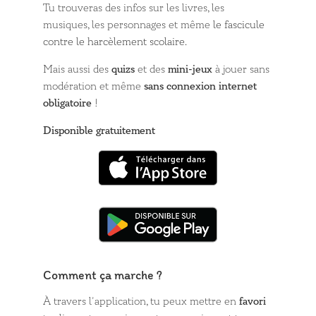
Tu trouveras des infos sur les livres, les
musiques, les personnages et même
le fascicule
contre le harcèlement scolaire.
Mais aussi des
quizs
et des
mini-jeux
à jouer sans
modération et même
sans connexion internet
obligatoire
!
Disponible gratuitement
Comment ça marche ?
À travers l’application, tu peux mettre en
favori