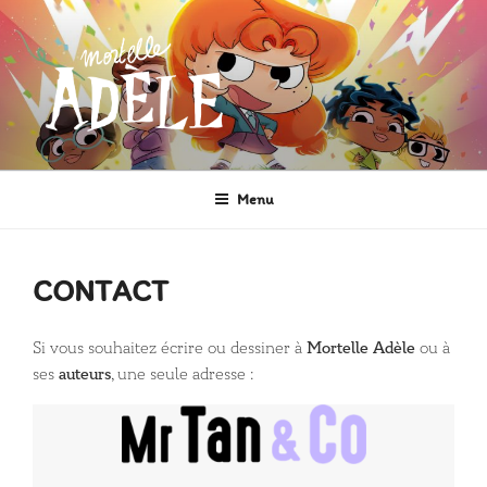
Aller
au
contenu
principal
MORTELLE ADÈLE
Héroïne de Bande dessinée
Menu
CONTACT
Si vous souhaitez écrire ou dessiner à
Mortelle Adèle
ou à
ses
auteurs
, une seule adresse :