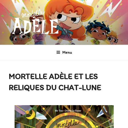
Aller
au
contenu
principal
MORTELLE ADÈLE
Héroïne de Bande dessinée
Menu
MORTELLE ADÈLE ET LES
RELIQUES DU CHAT-LUNE