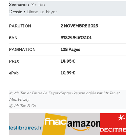
Scénario :
Mr Tan
Dessin :
Diane Le Feyer
PARUTION
2 NOVEMBRE 2023
EAN
9782494678101
PAGINATION
128 Pages
PRIX
14,95 €
ePub
10,99 €
© Mr Tan et Diane Le Feyer d’après l’œuvre créée par Mr Tan et
Miss Prickly
© Mr Tan & Co