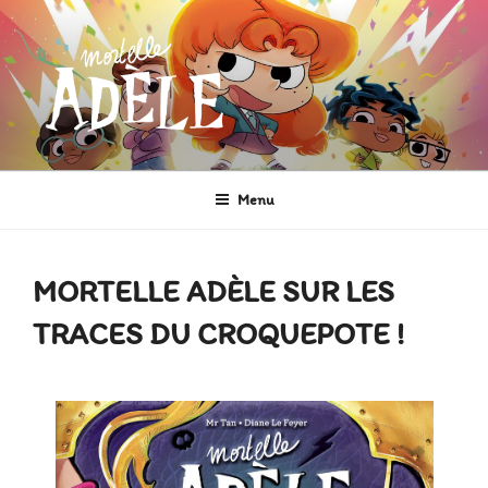
Aller
au
contenu
principal
MORTELLE ADÈLE
Héroïne de Bande dessinée
Menu
MORTELLE ADÈLE SUR LES
TRACES DU CROQUEPOTE !