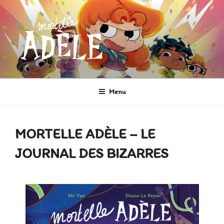
Aller
au
contenu
principal
MORTELLE ADÈLE
Héroïne de Bande dessinée
Menu
MORTELLE ADÈLE – LE
JOURNAL DES BIZARRES