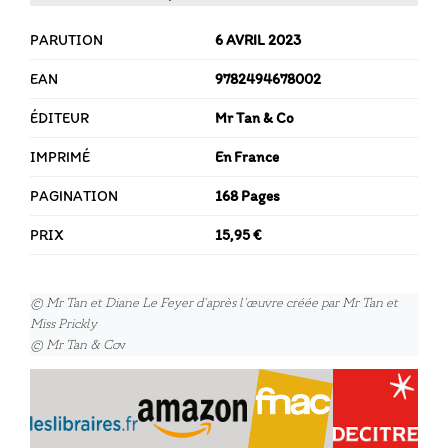
PARUTION
6 AVRIL 2023
EAN
9782494678002
ÉDITEUR
Mr Tan & Co
IMPRIMÉ
En France
PAGINATION
168 Pages
PRIX
15,95 €
© Mr Tan et Diane Le Feyer d’après l’œuvre créée par Mr Tan et
Miss Prickly
© Mr Tan & Co
v