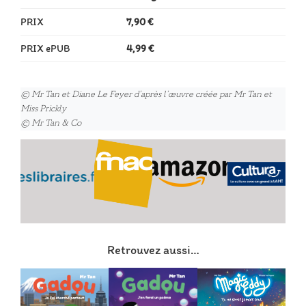
PRIX
7,90 €
PRIX ePUB
4,99 €
© Mr Tan et Diane Le Feyer d’après l’œuvre créée par Mr Tan et
Miss Prickly
© Mr Tan & Co
Retrouvez aussi…