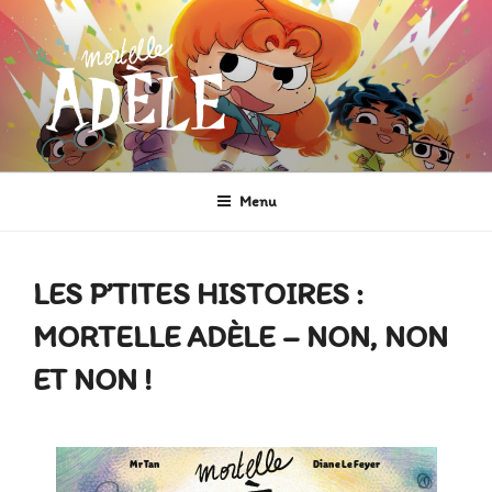
Aller
au
contenu
principal
MORTELLE ADÈLE
Héroïne de Bande dessinée
Menu
LES P’TITES HISTOIRES :
MORTELLE ADÈLE – NON, NON
ET NON !