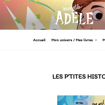
Aller
au
contenu
principal
MORTELLE
Héroïne de Bande dessinée
Accueil
Mon univers / Mes livres
M
LES P’TITES HIST