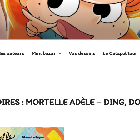
 ADÈLE
es auteurs
Mon bazar
Vos dessins
Le Catapul’tour
OIRES : MORTELLE ADÈLE – DING, DO