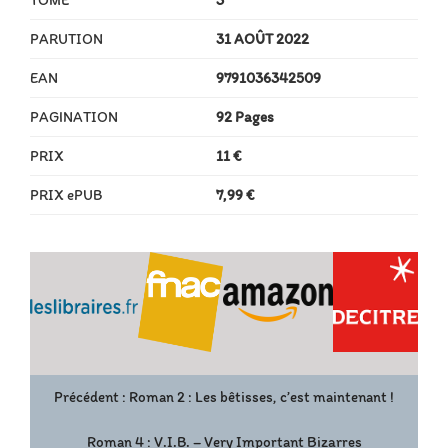
PARUTION
31 AOÛT 2022
EAN
9791036342509
PAGINATION
92 Pages
PRIX
11 €
PRIX ePUB
7,99 €
Précédent :
Roman 2 : Les bêtisses, c’est maintenant !
Roman 4 : V.I.B. – Very Important Bizarres