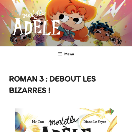
Aller
au
contenu
principal
MORTELLE ADÈLE
Héroïne de Bande dessinée
Menu
ROMAN 3 : DEBOUT LES
BIZARRES !