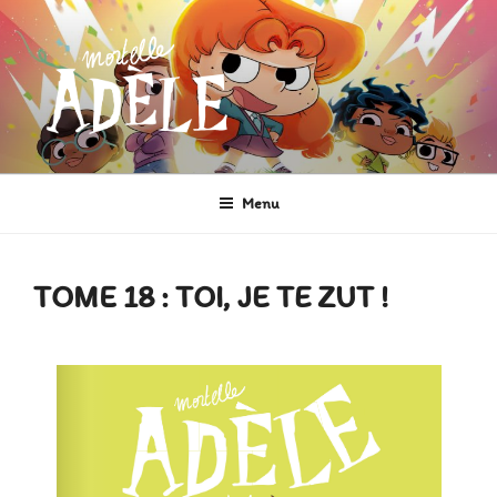
Aller
au
contenu
principal
MORTELLE ADÈLE
Héroïne de Bande dessinée
Menu
TOME 18 : TOI, JE TE ZUT !