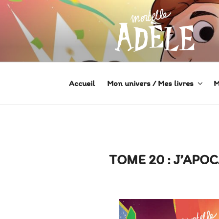
Aller
au
contenu
principal
MORTELLE
Héroïne de Bande dessinée
Accueil
Mon univers / Mes livres
M
TOME 20 : J’APO