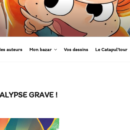
 ADÈLE
es auteurs
Mon bazar
Vos dessins
Le Catapul’tour
CALYPSE GRAVE !