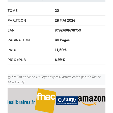
TOME
23
PARUTION
28 MAI 2026
EAN
9782494678750
PAGINATION
80 Pages
PRIX
11,50 €
PRIX ePUB
6,99 €
© Mr Tan et Diane Le Feyer d’après l’œuvre créée par Mr Tan et
Miss Prickly