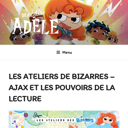
Aller
au
contenu
principal
MORTELLE ADÈLE
Héroïne de Bande dessinée
Menu
LES ATELIERS DE BIZARRES –
AJAX ET LES POUVOIRS DE LA
LECTURE