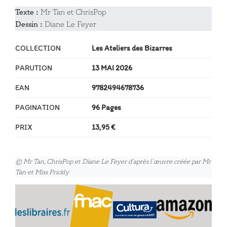
Texte :
Mr Tan et ChrisPop
Dessin :
Diane Le Feyer
COLLECTION
Les Ateliers des Bizarres
PARUTION
13 MAI 2026
EAN
9782494678736
PAGINATION
96 Pages
PRIX
13,95 €
© Mr Tan, ChrisPop et Diane Le Feyer d’après l’œuvre créée par Mr
Tan et Miss Prickly