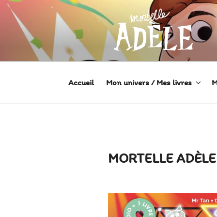
Aller
au
contenu
principal
MORTELLE
Héroïne de Bande dessinée
Accueil
Mon univers / Mes livres
M
MORTELLE ADÈLE 