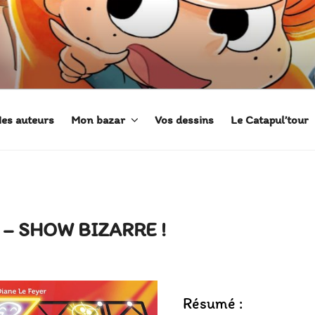
 ADÈLE
es auteurs
Mon bazar
Vos dessins
Le Catapul’tour
– SHOW BIZARRE !
Résumé :