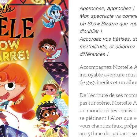
Approchez, approchez !
Mon spectacle va comme
Un Show Bizarre que vou
d’oublier !
Accordez vos bêtises, su
mortellitude, et célébre
différences !
Accompagnez Mortelle Ad
incroyable aventure music
de gags inédits et un alb
De l’écriture de ses morc
pas sur scène, Mortelle 
un monde où les soucis se
se piétinent ! Alors que 
vous chantiez faux, prép
au rythme des guitares so