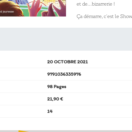
et de…bizarrerie !
Ça démarre, c’est le Show
20 OCTOBRE 2021
9791036335976
98 Pages
21,90 €
14