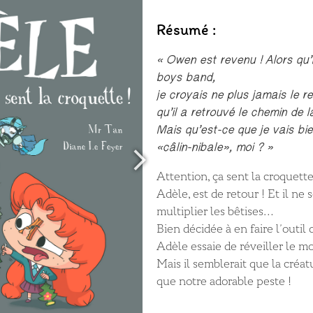
Résumé :
« Owen est revenu ! Alors qu’i
boys band,
je croyais ne plus jamais le re
qu’il a retrouvé le chemin de
Mais qu’est-ce que je vais bie
«câlin-nibale», moi ? »
Attention, ça sent la croquett
Adèle, est de retour ! Et il ne 
multiplier les bêtises…
Bien décidée à en faire l’outi
Adèle essaie de réveiller le m
Mais il semblerait que la créat
que notre adorable peste !