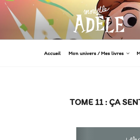
Aller
au
contenu
principal
MORTELLE
Héroïne de Bande dessinée
Accueil
Mon univers / Mes livres
M
TOME 11 : ÇA SEN