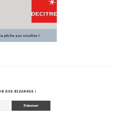
la pêche aux nouilles !
UB DES BIZARRES !