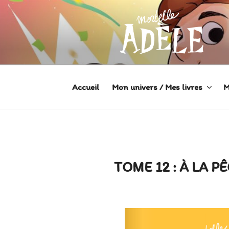
Aller
au
contenu
principal
MORTELLE
Héroïne de Bande dessinée
Accueil
Mon univers / Mes livres
M
TOME 12 : À LA P