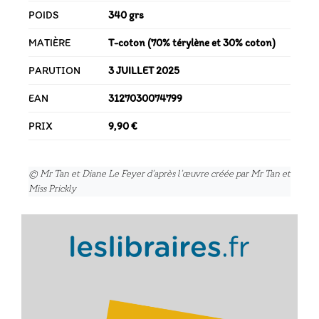
POIDS
340 grs
MATIÈRE
T-coton (70% térylène et 30% coton)
PARUTION
3 JUILLET 2025
EAN
3127030074799
PRIX
9,90 €
© Mr Tan et Diane Le Feyer d’après l’œuvre créée par Mr Tan et
Miss Prickly